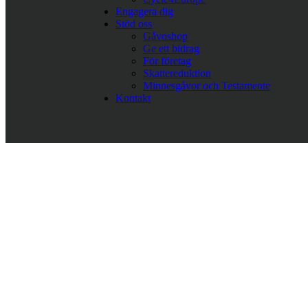
Engagera dig
Stöd oss
Gåvoshop
Ge ett bidrag
För företag
Skattereduktion
Minnesgåvor och Testamente
Kontakt