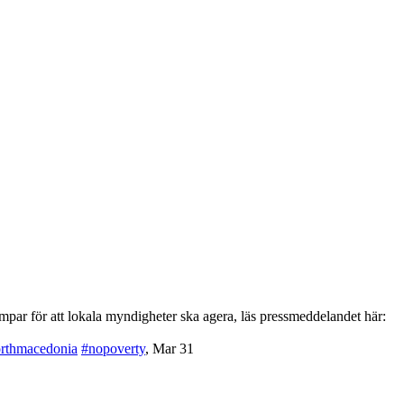
par för att lokala myndigheter ska agera, läs pressmeddelandet här:
rthmacedonia
#nopoverty
,
Mar 31