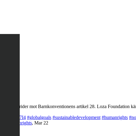
ng, det strider mot Barnkonventionens artikel 28. Loza Foundation käm
co/LQegOKg7I4
#globalgoals
#sustainabledevelopment
#humanrights
#no
rty
#humanrights
,
Mar 22