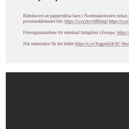
Rättshaveri att papperslösa barn i Nordmakedonien nekas s
pressmeddelandet här:
https://t.co/ykvv8RhnqJ
https://t
Företagssamarbete för minskad fattigdom i Europa.
https:
När människor får det bättre
https://t.co/TegpmZdcSC
#no