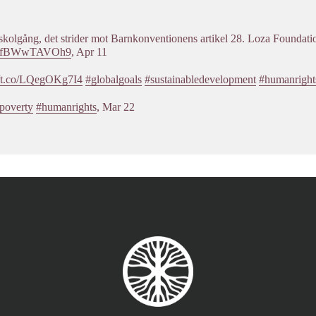
kolgång, det strider mot Barnkonventionens artikel 28. Loza Foundatio
.co/fBWwTAVOh9
,
Apr 11
//t.co/LQegOKg7I4
#globalgoals
#sustainabledevelopment
#humanright
poverty
#humanrights
,
Mar 22