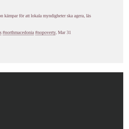
n kämpar för att lokala myndigheter ska agera, läs
s
#northmacedonia
#nopoverty
,
Mar 31