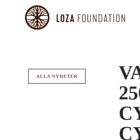
V
ALLA NYHETER
2
C
C