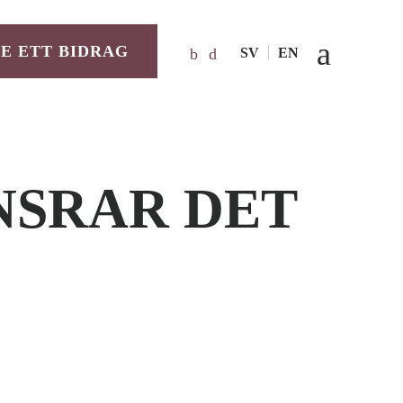
E ETT BIDRAG
SV
EN
NSRAR DET