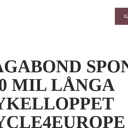
G
AGABOND SPO
50 MIL LÅNGA
YKELLOPPET
YCLE4EUROPE