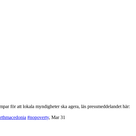
par för att lokala myndigheter ska agera, läs pressmeddelandet här:
rthmacedonia
#nopoverty
,
Mar 31