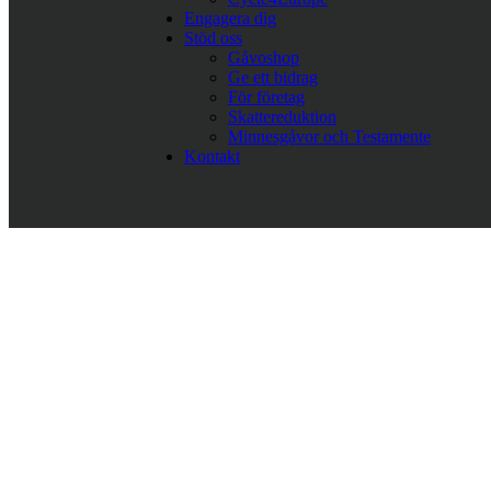
Engagera dig
Stöd oss
Gåvoshop
Ge ett bidrag
För företag
Skattereduktion
Minnesgåvor och Testamente
Kontakt