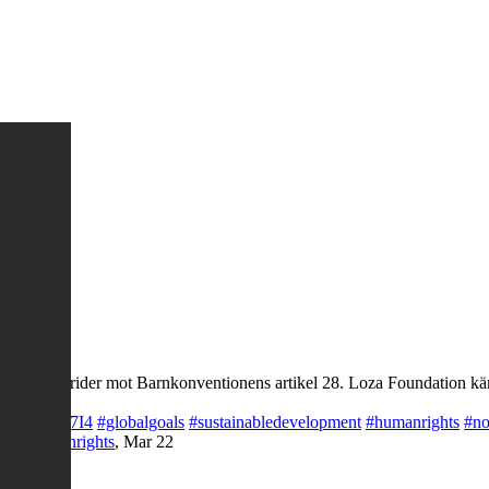
ng, det strider mot Barnkonventionens artikel 28. Loza Foundation käm
co/LQegOKg7I4
#globalgoals
#sustainabledevelopment
#humanrights
#no
rty
#humanrights
,
Mar 22