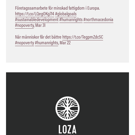
Företagssamarbete för minskad fattigdom i Europa.
https://t.co/LQegOKg7I4
#globalgoals
#sustainabledevelopment
#humanrights
#northmacedonia
#nopoverty
,
Mar 31
När människor får det bättre
https://t.co/TegpmZdcSC
#nopoverty
#humanrights
,
Mar 22