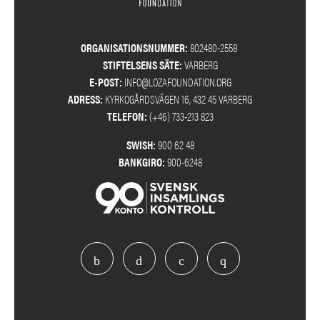
ORGANISATIONSNUMMER:
802480-2558
STIFTELSENS SÄTE:
VARBERG
E-POST:
INFO@LOZAFOUNDATION.ORG
ADRESS:
KYRKOGÅRDSVÄGEN 16, 432 45 VARBERG
TELEFON:
(+46) 733-213 823
SWISH:
900 62 48
BANKGIRO:
900-6248