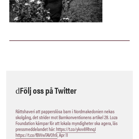
Följ oss på Twitter
Rättshaveri att papperslösa barn i Nordmakedonien nekas
skolgång, det strider mot Barnkonventionens artikel 28. Loza
Foundation kämpar för att lokala myndigheter ska agera, läs
pressmeddelandet här:
https://t.co/ykvv8RhnqJ
https://t.co/fBWwTAVOh9
,
Apr 11