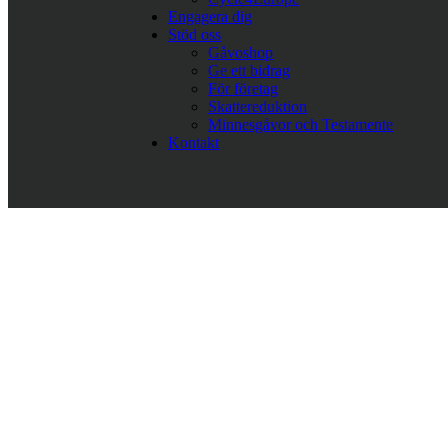
Engagera dig
Stöd oss
Gåvoshop
Ge ett bidrag
För företag
Skattereduktion
Minnesgåvor och Testamente
Kontakt