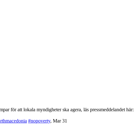
par för att lokala myndigheter ska agera, läs pressmeddelandet här:
rthmacedonia
#nopoverty
,
Mar 31