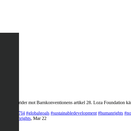
ng, det strider mot Barnkonventionens artikel 28. Loza Foundation käm
co/LQegOKg7I4
#globalgoals
#sustainabledevelopment
#humanrights
#no
rty
#humanrights
,
Mar 22