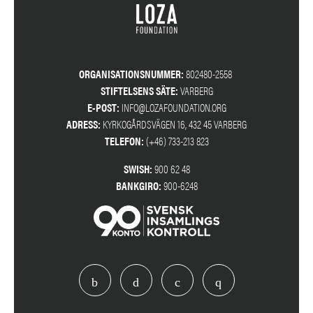
ORGANISATIONSNUMMER:
802480-2558
STIFTELSENS SÄTE:
VARBERG
E-POST:
INFO@LOZAFOUNDATION.ORG
ADRESS:
KYRKOGÅRDSVÄGEN 16, 432 45 VARBERG
TELEFON:
(+46) 733-213 823
SWISH:
900 62 48
BANKGIRO:
900-6248