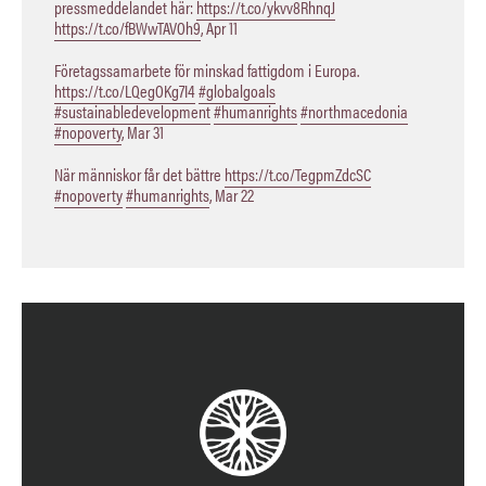
pressmeddelandet här:
https://t.co/ykvv8RhnqJ
https://t.co/fBWwTAVOh9
,
Apr 11
Företagssamarbete för minskad fattigdom i Europa.
https://t.co/LQegOKg7I4
#globalgoals
#sustainabledevelopment
#humanrights
#northmacedonia
#nopoverty
,
Mar 31
När människor får det bättre
https://t.co/TegpmZdcSC
#nopoverty
#humanrights
,
Mar 22