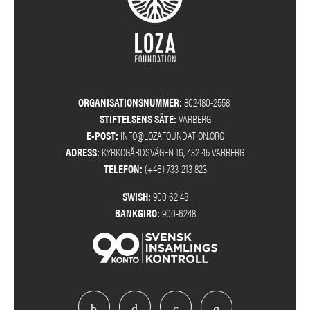
ORGANISATIONSNUMMER:
802480-2558
STIFTELSENS SÄTE:
VARBERG
E-POST:
INFO@LOZAFOUNDATION.ORG
ADRESS:
KYRKOGÅRDSVÄGEN 16, 432 45 VARBERG
TELEFON:
(+46) 733-213 823
SWISH:
900 62 48
BANKGIRO:
900-6248