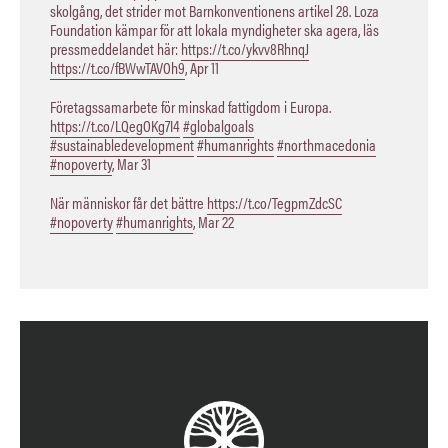
skolgång, det strider mot Barnkonventionens artikel 28. Loza
Foundation kämpar för att lokala myndigheter ska agera, läs
pressmeddelandet här:
https://t.co/ykvv8RhnqJ
https://t.co/fBWwTAVOh9
,
Apr 11
Företagssamarbete för minskad fattigdom i Europa.
https://t.co/LQegOKg7I4
#globalgoals
#sustainabledevelopment
#humanrights
#northmacedonia
#nopoverty
,
Mar 31
När människor får det bättre
https://t.co/TegpmZdcSC
#nopoverty
#humanrights
,
Mar 22